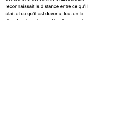
reconnaissait la distance entre ce qu’il 
était et ce qu’il est devenu, tout en la 
dissolvant par le son. L’auditeur peut 
percevoir à la fois l’énergie juvénile du 
premier thème et la résilience endurcie 
de sa relecture contemporaine. Cette 
dualité confère au single une qualité 
narrative — même sans paroles — qui 
retrace silencieusement trois 
décennies de persévérance artistique.
Au final, ce qui émerge de cette 
réinvention militia-punk est un titre qui 
honore et dépasse ses racines. Le 
morceau se distingue non seulement 
parce qu’il est plus fort ou plus 
provocateur que ses prédécesseurs, 
mais parce qu’il semble incarner 