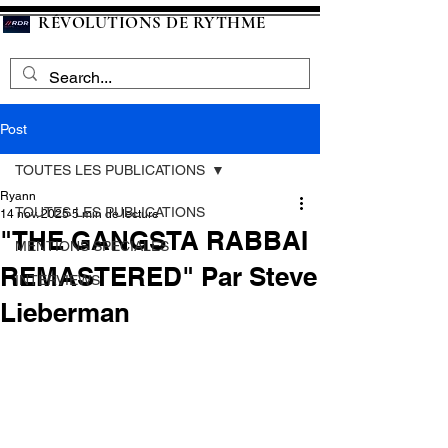
RÉVOLUTIONS DE RYTHME
Post
TOUTES LES PUBLICATIONS
Ryann
TOUTES LES PUBLICATIONS
14 nov. 2025
5 min de lecture
"THE GANGSTA RABBAI
MENTIONS SPECIALES
REMASTERED" Par Steve
INTERVIEWS
Lieberman