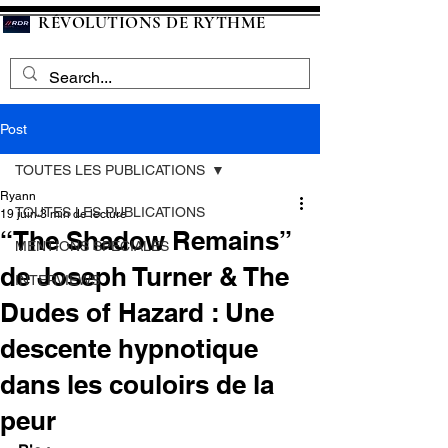
RÉVOLUTIONS DE RYTHME
Post
TOUTES LES PUBLICATIONS
Ryann
TOUTES LES PUBLICATIONS
19 juin
3 min de lecture
“The Shadow Remains”
MENTIONS SPECIALES
de Joseph Turner & The
INTERVIEWS
Dudes of Hazard : Une
descente hypnotique
dans les couloirs de la
peur