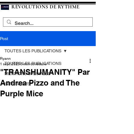
RÉVOLUTIONS DE RYTHME
Post
TOUTES LES PUBLICATIONS
Ryann
TOUTES LES PUBLICATIONS
1 sept. 2025
5 min de lecture
"TRANSHUMANITY" Par
MENTIONS SPECIALES
Andrea Pizzo and The
INTERVIEWS
Purple Mice