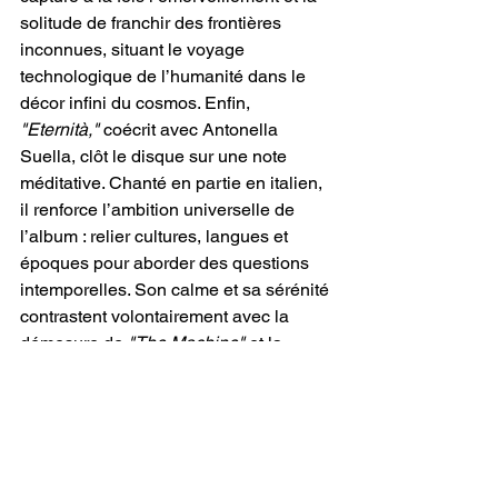
solitude de franchir des frontières 
inconnues, situant le voyage 
technologique de l’humanité dans le 
décor infini du cosmos. Enfin,
"Eternità,"
 coécrit avec Antonella 
Suella, clôt le disque sur une note 
méditative. Chanté en partie en italien, 
il renforce l’ambition universelle de 
l’album : relier cultures, langues et 
époques pour aborder des questions 
intemporelles. Son calme et sa sérénité 
contrastent volontairement avec la 
démesure de
 "The Machine"
 et la 
grandeur de 
"To The Space And 
Beyond"
. Plutôt qu’une conclusion 
définitive,
 "Eternità"
 laisse l’auditeur en 
suspens, reconnaissant que les 
interrogations soulevées par 