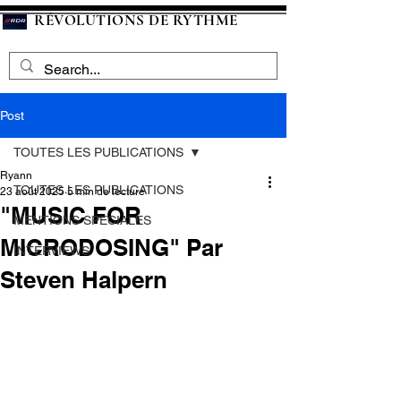
RÉVOLUTIONS DE RYTHME
Post
TOUTES LES PUBLICATIONS
Ryann
TOUTES LES PUBLICATIONS
23 août 2025
5 min de lecture
"MUSIC FOR
MENTIONS SPECIALES
MICRODOSING" Par
INTERVIEWS
Steven Halpern