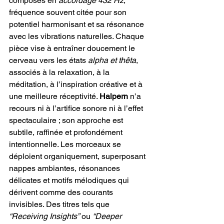
composés en 
accordage 432 Hz
, 
fréquence souvent citée pour son 
potentiel harmonisant et sa résonance 
avec les vibrations naturelles. Chaque 
pièce vise à entraîner doucement le 
cerveau vers les états 
alpha et thêta
, 
associés à la relaxation, à la 
méditation, à l’inspiration créative et à 
une meilleure réceptivité. 
Halpern
 n’a 
recours ni à l’artifice sonore ni à l’effet 
spectaculaire ; son approche est 
subtile, raffinée et profondément 
intentionnelle. Les morceaux se 
déploient organiquement, superposant 
nappes ambiantes, résonances 
délicates et motifs mélodiques qui 
dérivent comme des courants 
invisibles. Des titres tels que 
“Receiving Insights”
 ou 
“Deeper 